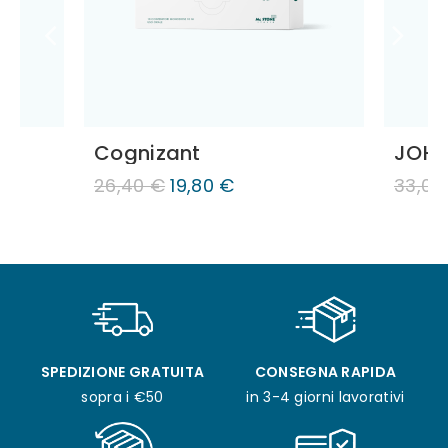
Cognizant
JOHY
26,40 €
19,80 €
33,00
SPEDIZIONE GRATUITA
CONSEGNA RAPIDA
sopra i €50
in 3-4 giorni lavorativi